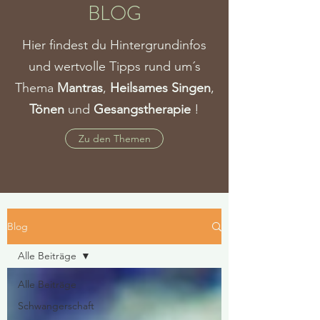
BLOG
Hier findest du Hintergrundinfos
und wertvolle Tipps rund um´s
Thema
Mantras
,
Heilsames Singen
,
Tönen
und
Gesangstherapie
!
Zu den Themen
Blog
Alle Beiträge
Alle Beiträge
Schwangerschaft