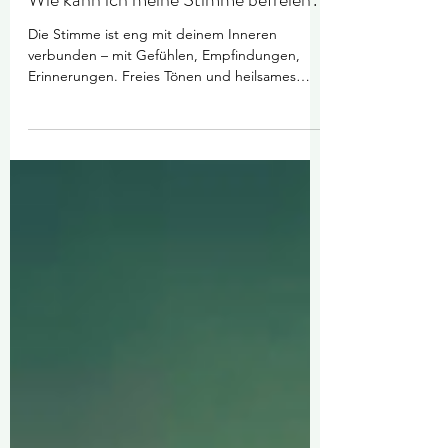
1 Min. Lesezeit
Wie kann ich meine Stimme befreien?
Die Stimme ist eng mit deinem Inneren
verbunden – mit Gefühlen, Empfindungen,
Erinnerungen. Freies Tönen und heilsames
Singen schaffen einen Raum, in dem du diese
Verbindung spüren kannst. In der
Gesangstherapie geht es genau darum - sich
mit der eigenen Stimme zu verbinden und sich
von ihr leiten zu lassen. Ein erster Schritt ist,
den Anspruch loszulassen, „schön“ oder
„richtig“ zu klingen. Deine Stimme muss nichts
leisten. Sie darf einfach da sein. Vielen fällt das
schwer,