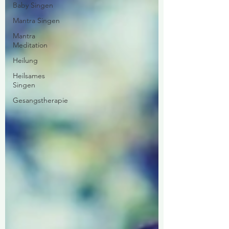
Baby Singen
Mantra Singen
Mantra
Meditation
Heilung
Heilsames
Singen
Gesangstherapie