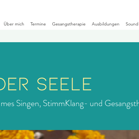
Über mich
Termine
Gesangstherapie
Ausbildungen
Sound 
DER SEELE
sames Singen, StimmKlang- und Gesangst