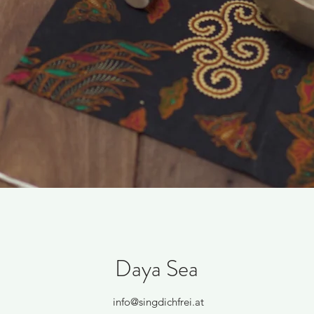
Daya Sea
info@singdichfrei.at