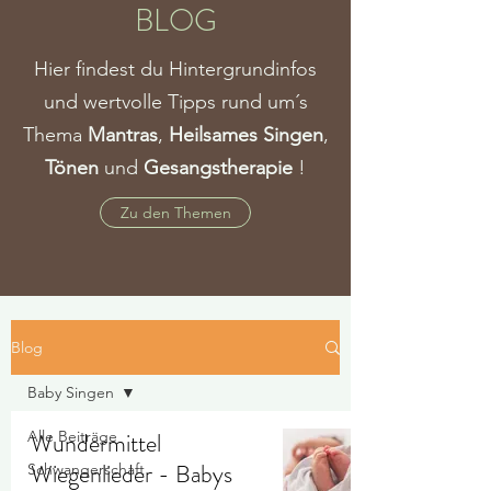
BLOG
Hier findest du Hintergrundinfos
und wertvolle Tipps rund um´s
Thema
Mantras
,
Heilsames Singen
,
Tönen
und
Gesangstherapie
!
Zu den Themen
Blog
Baby Singen
Alle Beiträge
Wundermittel
Wiegenlieder - Babys
Schwangerschaft