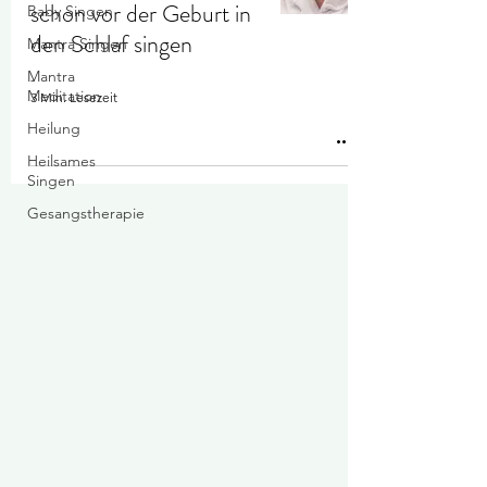
schon vor der Geburt in
Baby Singen
den Schlaf singen
Mantra Singen
Mantra
-
Meditation
3 Min. Lesezeit
Heilung
Heilsames
Singen
Gesangstherapie