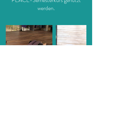
PEACE-Semesterkurs genutzt
werden.
Umbuchung & Kündigung
Aus organisatorischen Gründen sind