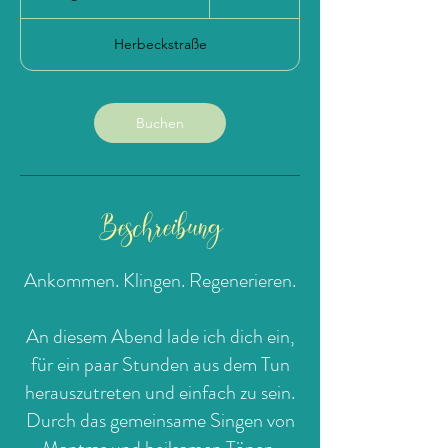
e
g
Herbeckstraße
i
n
n
t
Buchen
a
m
:
7
.
Beschreibung
O
k
t
Ankommen. Klingen. Regenerieren.
.
An diesem Abend lade ich dich ein,
für ein paar Stunden aus dem Tun
herauszutreten und einfach zu sein.
Durch das gemeinsame Singen von