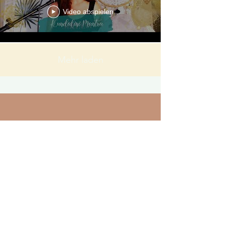
Video abspielen
Mehr laden
7 WERTVOLLE TIPPS FÜR
DEINE MANTRA-
GESANGSMEDITATION
Du möchtest gerne die wunderbare Praxis der
Mantra-Gesangsmeditation erlernen?
Dann hol dir die 7 Tipps und starte noch heute
in ein stimmigeres Leben!